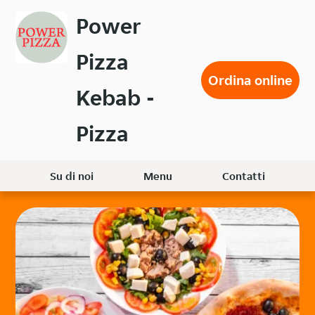
Passa
Power
al
contenuto
Pizza
principale
Ordina online
Kebab -
Pizza
Su di noi
Menu
Contatti